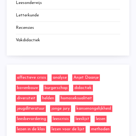
Leesonderwijs
Letterkunde
Recensies
Vakdidactiek
affectieve crisis
analyse
Anjet Daanje
bovenbouw
burgerschap
didactiek
diversiteit
helden
homoseksualiteit
jeugdliteratuur
jonge jury
kansenongelijkheid
leesbevordering
leescrisis
leeslijst
lezen
lezen in de klas
lezen voor de lijst
methoden