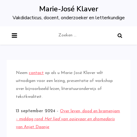
Skip
Marie-José Klaver
to
Vakdidacticus, docent, onderzoeker en letterkundige
content
Zoeken
naar:
Neem
contact
op als u Marie-José Klaver wilt
uitnodigen voor een lezing, presentatie of workshop
over bijvoorbeeld lezen, literatuuronderwijs of
tekstkwaliteit.
13 september 2024
–
Over leven, dood en bramenjam
– middag rond
Het lied van ooievaar en dromedaris
van Anjet Daanje