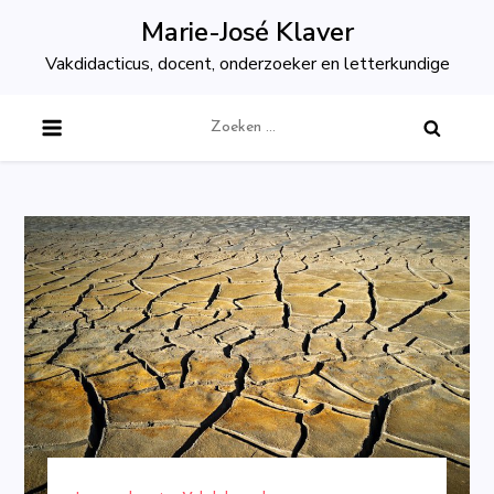
Skip
Marie-José Klaver
to
Vakdidacticus, docent, onderzoeker en letterkundige
content
Zoeken
naar: