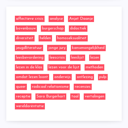
affectieve crisis
analyse
Anjet Daanje
bovenbouw
burgerschap
didactiek
diversiteit
helden
homoseksualiteit
jeugdliteratuur
jonge jury
kansenongelijkheid
leesbevordering
leescrisis
leeslijst
lezen
lezen in de klas
lezen voor de lijst
methoden
omdat lezen loont
onderwijs
ontlezing
pulp
queer
radicaal relationisme
recensies
receptie
Sara Burgerhart
taal
vertalingen
wereldorëntatie