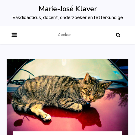
Skip
Marie-José Klaver
to
Vakdidacticus, docent, onderzoeker en letterkundige
content
Zoeken
naar: