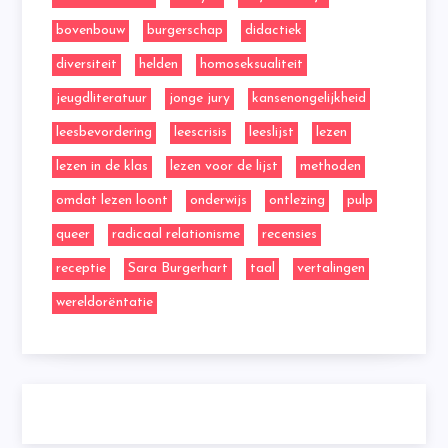
bovenbouw
burgerschap
didactiek
diversiteit
helden
homoseksualiteit
jeugdliteratuur
jonge jury
kansenongelijkheid
leesbevordering
leescrisis
leeslijst
lezen
lezen in de klas
lezen voor de lijst
methoden
omdat lezen loont
onderwijs
ontlezing
pulp
queer
radicaal relationisme
recensies
receptie
Sara Burgerhart
taal
vertalingen
wereldorëntatie