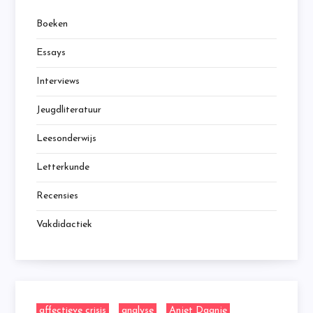
Boeken
Essays
Interviews
Jeugdliteratuur
Leesonderwijs
Letterkunde
Recensies
Vakdidactiek
affectieve crisis
analyse
Anjet Daanje