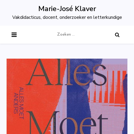
Skip
Marie-José Klaver
to
Vakdidacticus, docent, onderzoeker en letterkundige
content
Zoeken
naar: