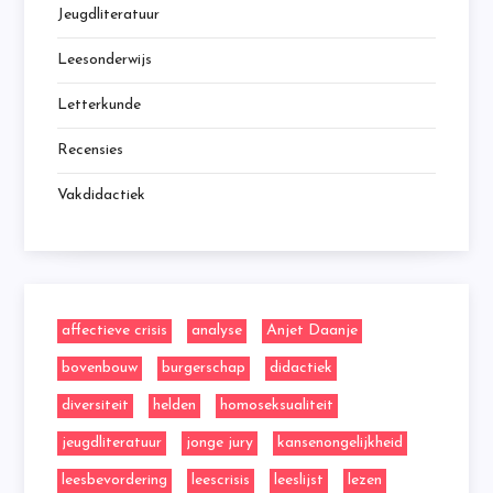
Jeugdliteratuur
Leesonderwijs
Letterkunde
Recensies
Vakdidactiek
affectieve crisis
analyse
Anjet Daanje
bovenbouw
burgerschap
didactiek
diversiteit
helden
homoseksualiteit
jeugdliteratuur
jonge jury
kansenongelijkheid
leesbevordering
leescrisis
leeslijst
lezen