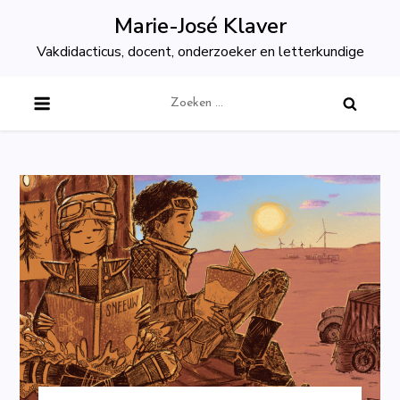
Skip
Marie-José Klaver
to
Vakdidacticus, docent, onderzoeker en letterkundige
content
Zoeken
naar: