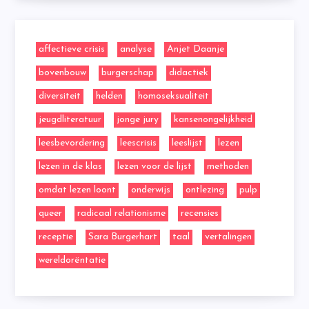
affectieve crisis
analyse
Anjet Daanje
bovenbouw
burgerschap
didactiek
diversiteit
helden
homoseksualiteit
jeugdliteratuur
jonge jury
kansenongelijkheid
leesbevordering
leescrisis
leeslijst
lezen
lezen in de klas
lezen voor de lijst
methoden
omdat lezen loont
onderwijs
ontlezing
pulp
queer
radicaal relationisme
recensies
receptie
Sara Burgerhart
taal
vertalingen
wereldorëntatie