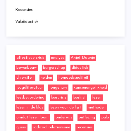
Recensies
Vakdidactiek
affectieve crisis
analyse
Anjet Daanje
bovenbouw
burgerschap
didactiek
diversiteit
helden
homoseksualiteit
jeugdliteratuur
jonge jury
kansenongelijkheid
leesbevordering
leescrisis
leeslijst
lezen
lezen in de klas
lezen voor de lijst
methoden
omdat lezen loont
onderwijs
ontlezing
pulp
queer
radicaal relationisme
recensies