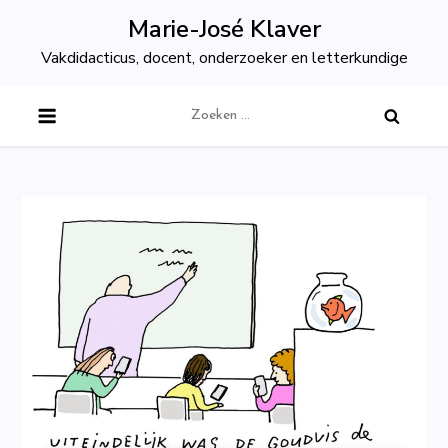
Skip
Marie-José Klaver
to
Vakdidacticus, docent, onderzoeker en letterkundige
content
Zoeken
naar: