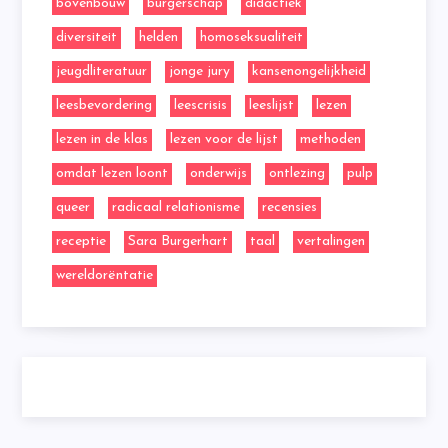
bovenbouw
burgerschap
didactiek
diversiteit
helden
homoseksualiteit
jeugdliteratuur
jonge jury
kansenongelijkheid
leesbevordering
leescrisis
leeslijst
lezen
lezen in de klas
lezen voor de lijst
methoden
omdat lezen loont
onderwijs
ontlezing
pulp
queer
radicaal relationisme
recensies
receptie
Sara Burgerhart
taal
vertalingen
wereldorëntatie