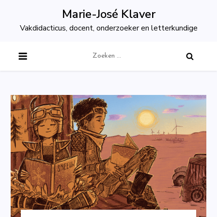
Skip
Marie-José Klaver
to
Vakdidacticus, docent, onderzoeker en letterkundige
content
Zoeken
naar: