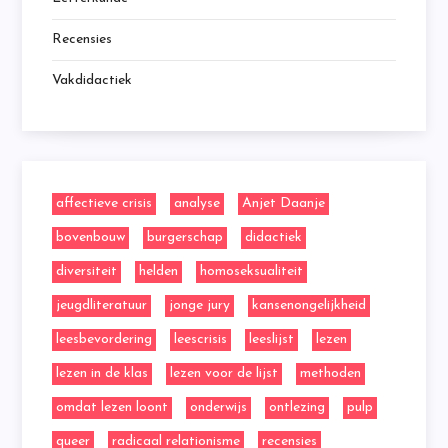
Recensies
Vakdidactiek
affectieve crisis
analyse
Anjet Daanje
bovenbouw
burgerschap
didactiek
diversiteit
helden
homoseksualiteit
jeugdliteratuur
jonge jury
kansenongelijkheid
leesbevordering
leescrisis
leeslijst
lezen
lezen in de klas
lezen voor de lijst
methoden
omdat lezen loont
onderwijs
ontlezing
pulp
queer
radicaal relationisme
recensies