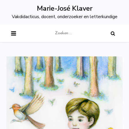
Skip
Marie-José Klaver
to
Vakdidacticus, docent, onderzoeker en letterkundige
content
Zoeken
naar: