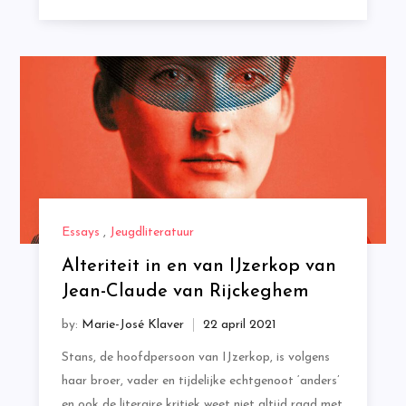
Essays
,
Jeugdliteratuur
Alteriteit in en van IJzerkop van
Jean-Claude van Rijckeghem
by:
Marie-José Klaver
Stans, de hoofdpersoon van IJzerkop, is volgens
haar broer, vader en tijdelijke echtgenoot ‘anders’
en ook de literaire kritiek weet niet altijd raad met