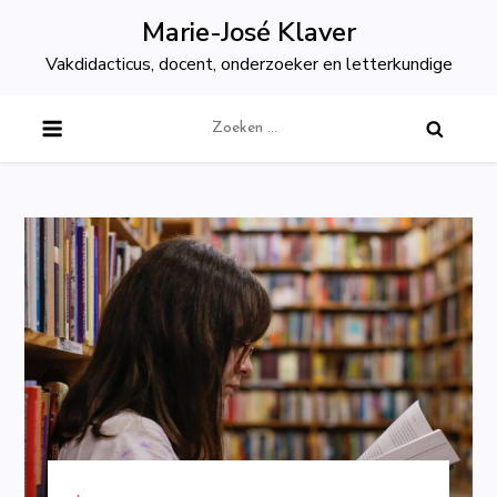
Skip
Marie-José Klaver
to
Vakdidacticus, docent, onderzoeker en letterkundige
content
Zoeken
naar: