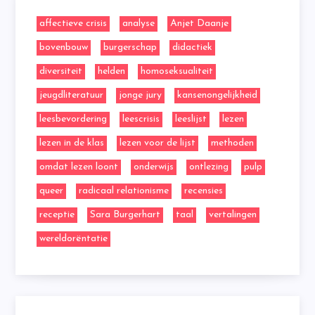
affectieve crisis
analyse
Anjet Daanje
bovenbouw
burgerschap
didactiek
diversiteit
helden
homoseksualiteit
jeugdliteratuur
jonge jury
kansenongelijkheid
leesbevordering
leescrisis
leeslijst
lezen
lezen in de klas
lezen voor de lijst
methoden
omdat lezen loont
onderwijs
ontlezing
pulp
queer
radicaal relationisme
recensies
receptie
Sara Burgerhart
taal
vertalingen
wereldorëntatie