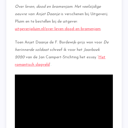
Over leven, dood en bramenjam. Het veelzijdige
oeuvre van Anjet Daanje
is verschenen bij Uitgeverij
Pluim en te bestellen bij de uitgever:
uitgeverijpluim.nl/over-leven-dood-en-bramenjam
.
Toen Anjet Daanje de F. Bordewijk-prijs won voor
De
herinnerde soldaat
schreef ik voor het
Jaarboek
2020
van de Jan Campert-Stichting het essay ‘
Het
romantisch slagveld
‘.