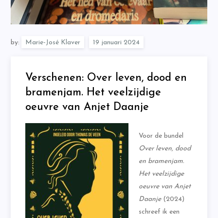
by:
Marie-José Klaver
Verschenen: Over leven, dood en
bramenjam. Het veelzijdige
oeuvre van Anjet Daanje
Voor de bundel
Over leven, dood
en bramenjam.
Het veelzijdige
oeuvre van Anjet
Daanje
(2024)
schreef ik een