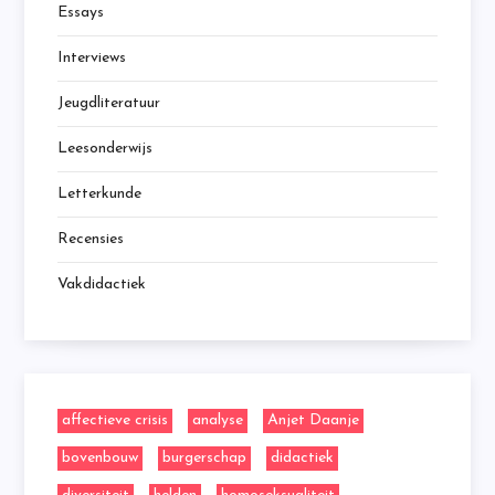
t
Essays
n
Interviews
a
Jeugdliteratuur
v
Leesonderwijs
Letterkunde
i
Recensies
g
Vakdidactiek
a
t
i
affectieve crisis
analyse
Anjet Daanje
bovenbouw
burgerschap
didactiek
e