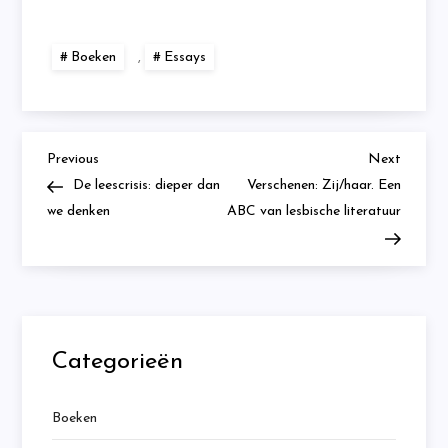
Boeken
,
Essays
Previous
Next
B
Previous
Next
Post
Post
De leescrisis: dieper dan
Verschenen: Zij/haar. Een
e
we denken
ABC van lesbische literatuur
r
i
c
Categorieën
h
Boeken