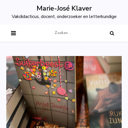
Skip
Marie-José Klaver
to
Vakdidacticus, docent, onderzoeker en letterkundige
content
Zoeken
naar: