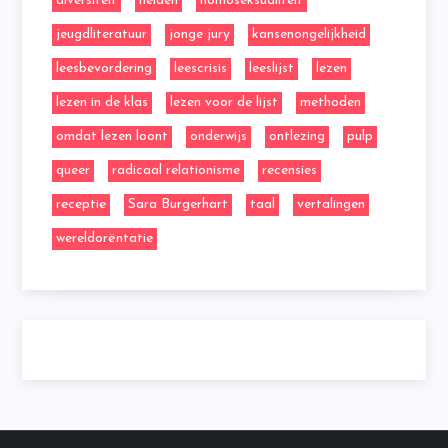
diversiteit
helden
homoseksualiteit
jeugdliteratuur
jonge jury
kansenongelijkheid
leesbevordering
leescrisis
leeslijst
lezen
lezen in de klas
lezen voor de lijst
methoden
omdat lezen loont
onderwijs
ontlezing
pulp
queer
radicaal relationisme
recensies
receptie
Sara Burgerhart
taal
vertalingen
wereldorëntatie