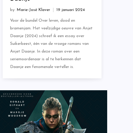
by:
Marie-José Klaver
Voor de bundel Over leven, dood en
bramenjam. Het veelzijdige oeuvre van Anjet
Daanje (2024) schreef ik een essay over
Suikerbeest, één van de vroege romans van
Anjet Daanje. In deze roman over een
seriemoordenaar is al te herkennen dat
Daanje een fenomenale verteller is.