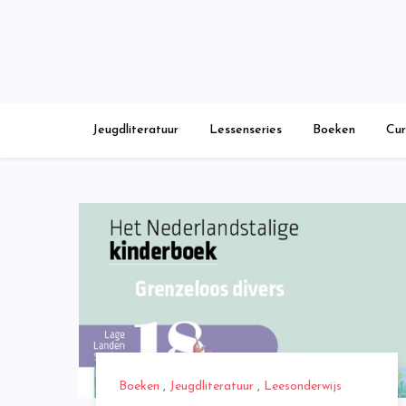
Skip
to
content
Jeugdliteratuur
Lessenseries
Boeken
Cur
Boeken
,
Jeugdliteratuur
,
Leesonderwijs