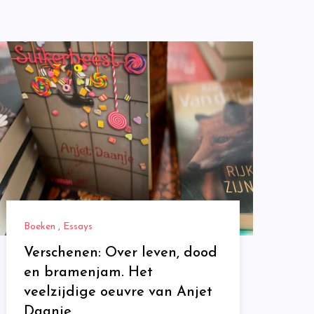
Boeken
,
Essays
Verschenen: Over leven, dood
en bramenjam. Het
veelzijdige oeuvre van Anjet
Daanje