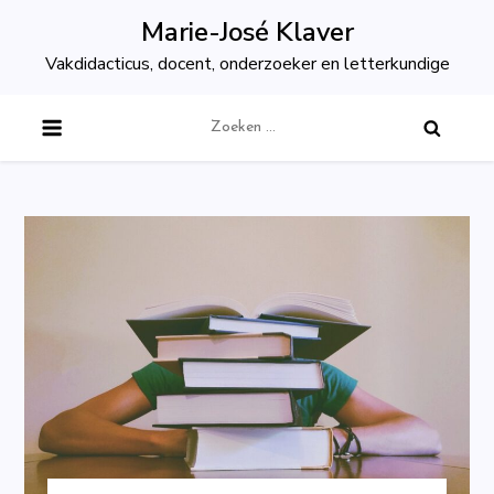
Skip
Marie-José Klaver
to
Vakdidacticus, docent, onderzoeker en letterkundige
content
Zoeken
naar: