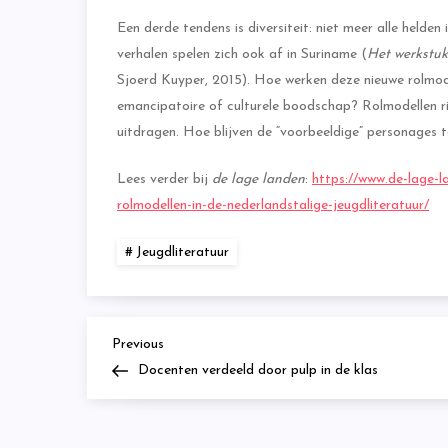
Een derde tendens is diversiteit: niet meer alle helden
verhalen spelen zich ook af in Suriname (
Het werkstuk
Sjoerd Kuyper, 2015). Hoe werken deze nieuwe rolmod
emancipatoire of culturele boodschap? Rolmodellen ri
uitdragen. Hoe blijven de “voorbeeldige” personages t
Lees verder bij
de lage landen
:
https://www.de-lage-l
rolmodellen-in-de-nederlandstalige-jeugdliteratuur/
Jeugdliteratuur
Previous
B
Previous
Post
Docenten verdeeld door pulp in de klas
e