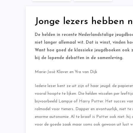
Jonge lezers hebben 
De helden in recente Nederlandstalige jeugdboe
niet langer allemaal wit. Dat is winst, vinden h
Want hoe goed de klassieke jeugdboeken ook zi
bij de lopende debatten in de samenleving.
Marie-José Klaver en Yra van Dijk
Iedere lezer kent ze uit zijn of haar jeugd: de papiere
vooral hoopte te lijken. Die helden wisselen per leefti
bijvoorbeeld Lampje of Harry Potter. Het succes van d
rolmodel voor tieners. Dapper en avontuurlijk, niet 
enorme autonomie. Al te braaf is Potter ook niet: hij 
voor de goede zaak maar soms ook gewoon uit lust v