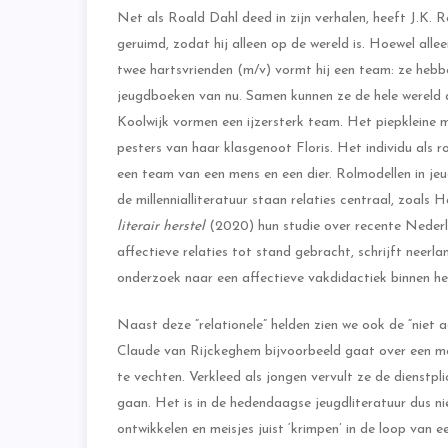
Net als Roald Dahl deed in zijn verhalen, heeft J.K. R
geruimd, zodat hij alleen op de wereld is. Hoewel all
twee hartsvrienden (m/v) vormt hij een team: ze hebbe
jeugdboeken van nu. Samen kunnen ze de hele wereld a
Koolwijk vormen een ijzersterk team. Het piepkleine 
pesters van haar klasgenoot Floris. Het individu als
een team van een mens en een dier. Rolmodellen in jeu
de millennialliteratuur staan relaties centraal, zoal
literair herstel
(2020) hun studie over recente Nederla
affectieve relaties tot stand gebracht, schrijft neer
onderzoek naar een affectieve vakdidactiek binnen het
Naast deze “relationele” helden zien we ook de “niet
Claude van Rijckeghem bijvoorbeeld gaat over een me
te vechten. Verkleed als jongen vervult ze de dienstpl
gaan. Het is in de hedendaagse jeugdliteratuur dus ni
ontwikkelen en meisjes juist ‘krimpen’ in de loop van 