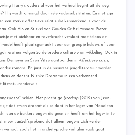
owling Harry’s ouders al voor het verhaal begint uit de weg
een? Hij wordt omringd door vele vadersubstituten. En met zijn
n een sterke affectieve relatie die kenmerkend is voor de
an. Ook Vlo en Stiekel van Gouden Griffel-winnaar Pieter
meisje met piekhaar en toverkracht verslaat moeiteloos de
 rolmodel heeft plaatsgemaakt voor een groepje helden, of voor
gdliteratuur volgen zo de bredere culturele ontwikkeling. Ook in
s Hans Demeyer en Sven Vitse aantoonden in
Affectieve crisis,
ndse romans. En juist in de nieuwste jeugdliteratuur worden
landicus en docent Nienke Draaisma in een verkennend
 literatuuronderwijs.
 aangepaste” helden. Het prachtige
IJzerkop
(2019) van Jean-
isje dat ervan droomt als soldaat in het leger van Napoleon
icht van de bakkersjongen die geen zin heeft om het leger in te
et meer vanzelfsprekend dat alleen jongens zich verder
een verhaal, zoals het in archetypische verhalen vaak gaat.