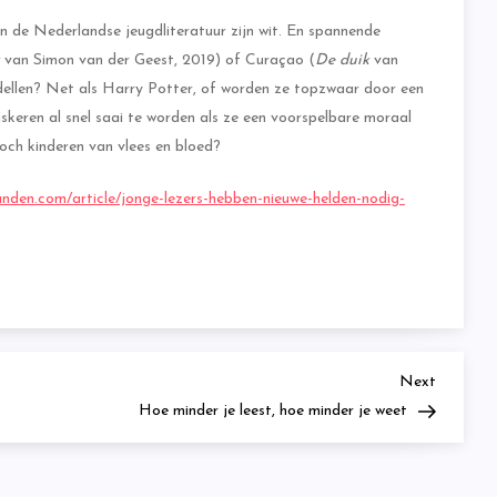
 in de Nederlandse jeugdliteratuur zijn wit. En spannende
van Simon van der Geest, 2019) of Curaçao (
De duik
van
ellen? Net als Harry Potter, of worden ze topzwaar door een
skeren al snel saai te worden als ze een voorspelbare moraal
och kinderen van vlees en bloed?
anden.com/article/jonge-lezers-hebben-nieuwe-helden-nodig-
Next
Next
Post
Hoe minder je leest, hoe minder je weet