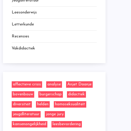
Jeugdliteratuur
Leesonderwijs
Letterkunde
Recensies
Vakdidactiek
affectieve crisis
analyse
Anjet Daanje
bovenbouw
burgerschap
didactiek
diversiteit
helden
homoseksualiteit
jeugdliteratuur
jonge jury
kansenongelijkheid
leesbevordering