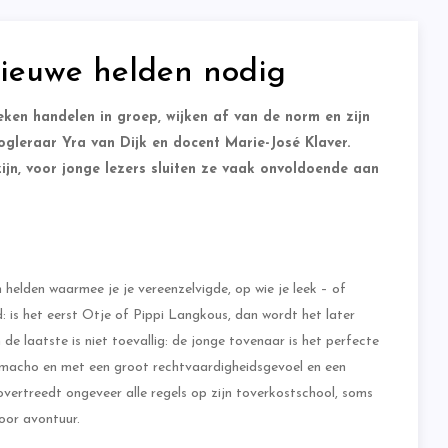
nieuwe helden nodig
ken handelen in groep, wijken af van de norm en zijn
oogleraar Yra van Dijk en docent Marie-José Klaver.
jn, voor jonge lezers sluiten ze vaak onvoldoende aan
n helden waarmee je je vereenzelvigde, op wie je leek – of
jd: is het eerst Otje of Pippi Langkous, dan wordt het later
e laatste is niet toevallig: de jonge tovenaar is het perfecte
te macho en met een groot rechtvaardigheidsgevoel en een
overtreedt ongeveer alle regels op zijn toverkostschool, soms
oor avontuur.