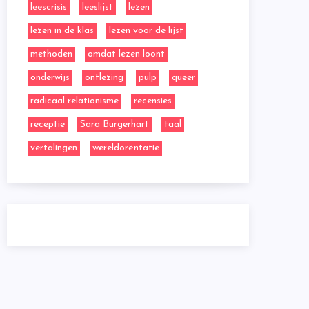
leescrisis
leeslijst
lezen
lezen in de klas
lezen voor de lijst
methoden
omdat lezen loont
onderwijs
ontlezing
pulp
queer
radicaal relationisme
recensies
receptie
Sara Burgerhart
taal
vertalingen
wereldorëntatie